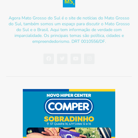
Agora Mato Grosso do Sul é o site de notícias do Mato Grosso
do Sul, também somos um espaço para discutir o Mato Grosso
do Sul e o Brasil. Aqui tem informação de verdade com
imparcialidade. Os principais temas são política, cidades e
empreendedorismo. DRT 0010556/DF.