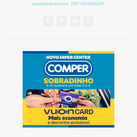
empreendedorismo. DRT 0010556/DF.