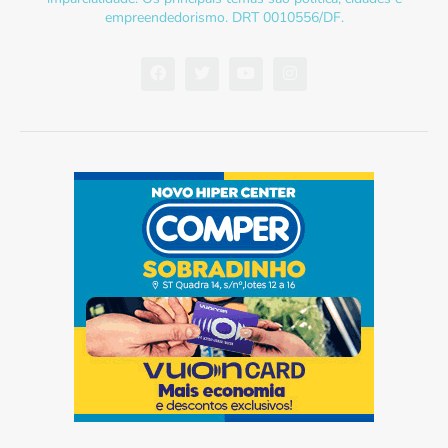
empreendedorismo. DRT 0010556/DF.