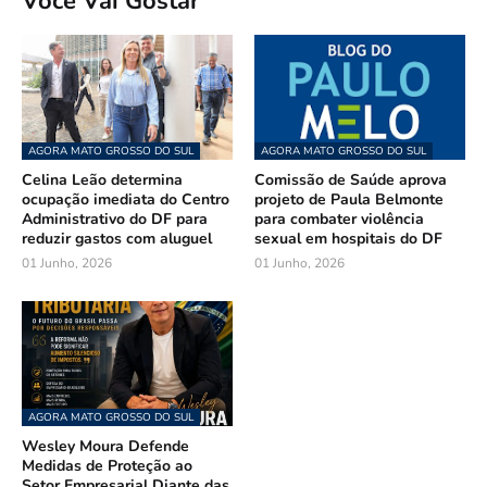
Você Vai Gostar
AGORA MATO GROSSO DO SUL
AGORA MATO GROSSO DO SUL
Celina Leão determina
Comissão de Saúde aprova
ocupação imediata do Centro
projeto de Paula Belmonte
Administrativo do DF para
para combater violência
reduzir gastos com aluguel
sexual em hospitais do DF
01 Junho, 2026
01 Junho, 2026
AGORA MATO GROSSO DO SUL
Wesley Moura Defende
Medidas de Proteção ao
Setor Empresarial Diante das