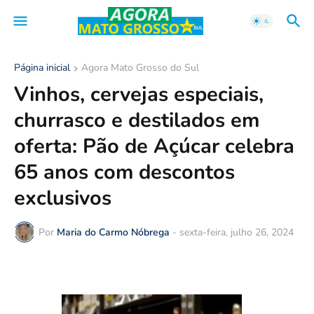
Página inicial
Agora Mato Grosso do Sul
Vinhos, cervejas especiais,
churrasco e destilados em
oferta: Pão de Açúcar celebra
65 anos com descontos
exclusivos
Por
Maria do Carmo Nóbrega
-
sexta-feira, julho 26, 2024