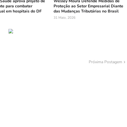
Saúde aprova projeto de
Wesley Moura Defende Medidas de
te para combater
Proteção ao Setor Empresarial Diante
ual em hospitais do DF
das Mudanças Tributárias no Brasil
31 Maio, 2026
Próxima Postagem