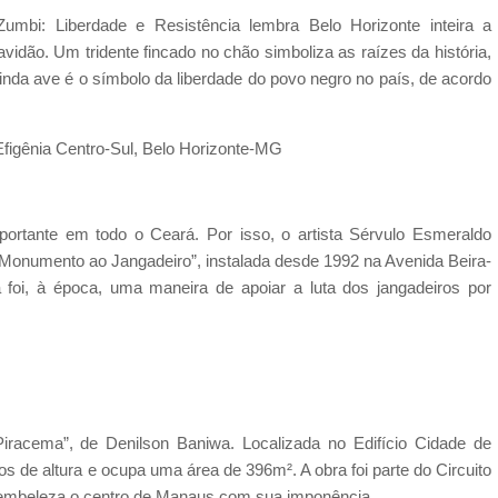
bi: Liberdade e Resistência lembra Belo Horizonte inteira a
avidão. Um tridente fincado no chão simboliza as raízes da história,
linda ave é o símbolo da liberdade do povo negro no país, de acordo
figênia Centro-Sul, Belo Horizonte-MG
portante em todo o Ceará. Por isso, o artista Sérvulo Esmeraldo
Monumento ao Jangadeiro”, instalada desde 1992 na Avenida Beira-
 foi, à época, uma maneira de apoiar a luta dos jangadeiros por
iracema”, de Denilson Baniwa. Localizada no Edifício Cidade de
s de altura e ocupa uma área de 396m². A obra foi parte do Circuito
 embeleza o centro de Manaus com sua imponência.