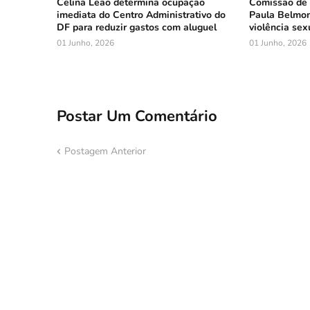
Celina Leão determina ocupação
Comissão de 
imediata do Centro Administrativo do
Paula Belmon
DF para reduzir gastos com aluguel
violência sex
01 Junho, 2026
01 Junho, 2026
Postar Um Comentário
Postagem Anterior