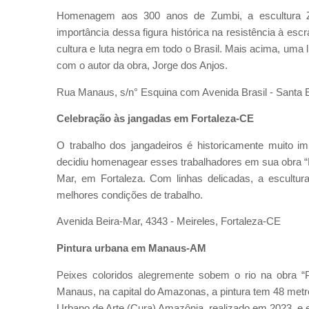
Homenagem aos 300 anos de Zumbi, a escultura Zum
importância dessa figura histórica na resistência à escr
cultura e luta negra em todo o Brasil. Mais acima, uma 
com o autor da obra, Jorge dos Anjos.
Rua Manaus, s/n° Esquina com Avenida Brasil - Santa E
Celebração às jangadas em Fortaleza-CE
O trabalho dos jangadeiros é historicamente muito im
decidiu homenagear esses trabalhadores em sua obra “
Mar, em Fortaleza. Com linhas delicadas, a escultura
melhores condições de trabalho.
Avenida Beira-Mar, 4343 - Meireles, Fortaleza-CE
Pintura urbana em Manaus-AM
Peixes coloridos alegremente sobem o rio na obra “P
Manaus, na capital do Amazonas, a pintura tem 48 metro
Urbano de Arte (Cura) Amazônia, realizado em 2023, e