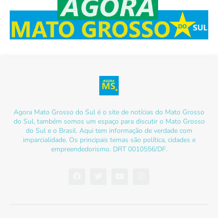
Agora Mato Grosso do Sul é o site de notícias do Mato Grosso
do Sul, também somos um espaço para discutir o Mato Grosso
do Sul e o Brasil. Aqui tem informação de verdade com
imparcialidade. Os principais temas são política, cidades e
empreendedorismo. DRT 0010556/DF.