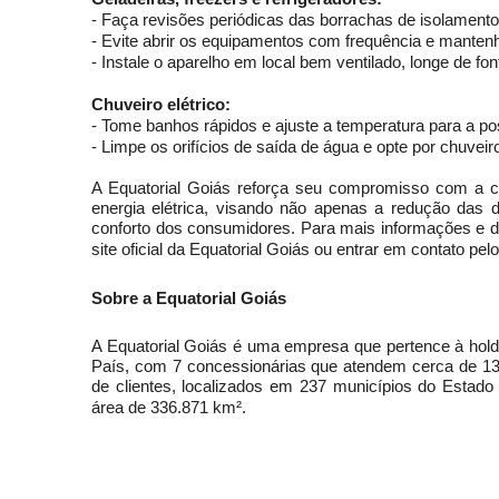
- Faça revisões periódicas das borrachas de isolament
- Evite abrir os equipamentos com frequência e mantenha
- Instale o aparelho em local bem ventilado, longe de f
Chuveiro elétrico:
- Tome banhos rápidos e ajuste a temperatura para a p
- Limpe os orifícios de saída de água e opte por chuvei
A Equatorial Goiás reforça seu compromisso com a con
energia elétrica, visando não apenas a redução das
conforto dos consumidores. Para mais informações e d
site oficial da Equatorial Goiás ou entrar em contato pe
Sobre a Equatorial Goiás
A Equatorial Goiás é uma empresa que pertence à holdin
País, com 7 concessionárias que atendem cerca de 13
de clientes, localizados em 237 municípios do Estado
área de 336.871 km².