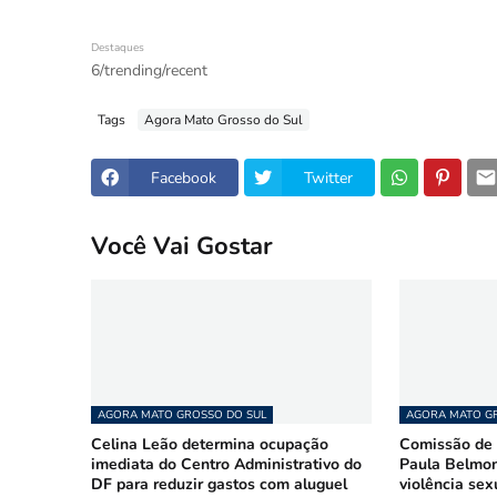
Destaques
6/trending/recent
Tags
Agora Mato Grosso do Sul
Facebook
Twitter
Você Vai Gostar
AGORA MATO GROSSO DO SUL
AGORA MATO GR
Celina Leão determina ocupação
Comissão de 
imediata do Centro Administrativo do
Paula Belmon
DF para reduzir gastos com aluguel
violência sex