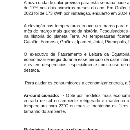
A nova onda de
calor
prevista para esta semana pode af
de 17% nos dois primeiros meses do ano. Em Goiás, p
2023 foi de 173 kWh por instalação, enquanto em 2024
A elevação nas temperaturas trouxe um marco para o 
mês de março mais quente da história. Pesquisadores 
na história do planeta Terra. As temperaturas fica
Catalão, Formosa, Goiânia, Ipameri, Jataí, Pirenópolis,
O executivo de Faturamento e Leitura da Equatorial
economizar energia durante esse período de
calor
inte
e evitem desperdícios, especialmente com o uso de eq
destaca.
Para ajudar os consumidores a economizar energia, a E
Ar-condicionado:
- Opte por modelos mais econômico
entrada de sol no ambiente refrigerado e mantenha a
temperatura para 23°C ou mais e mantenha os filtro
tamanho do ambiente.
Geladeiras, freezers e refrigeradores: