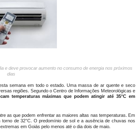
ia e deve provocar aumento no consumo de energia nos próximos
dias
 nesta semana em todo o estado. Uma massa de ar quente e seco
versas regiões. Segundo o Centro de Informações Meteorológicas e
dicam temperaturas máximas que podem atingir até 35°C em
re as que podem enfrentar as maiores altas nas temperaturas. Em
 torno de 32°C. O predomínio de sol e a ausência de chuvas nos
 extremas em Goiás pelo menos até o dia dois de maio.