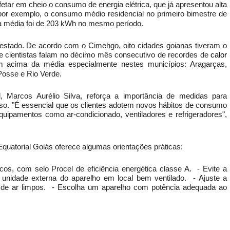
etar em cheio o consumo de energia elétrica, que já apresentou alta
or exemplo, o consumo médio residencial no primeiro bimestre de
 a média foi de 203 kWh no mesmo período.
estado. De acordo com o Cimehgo, oito cidades goianas tiveram o
e cientistas falam no décimo mês consecutivo de recordes de
calor
ram acima da média especialmente nestes municípios: Aragarças,
 Posse e Rio Verde.
, Marcos Aurélio Silva, reforça a importância de medidas para
nso. "É essencial que os clientes adotem novos hábitos de consumo
uipamentos como ar-condicionado, ventiladores e refrigeradores",
quatorial Goiás oferece algumas orientações práticas:
s, com selo Procel de eficiência energética classe A. - Evite a
 unidade externa do aparelho em local bem ventilado. - Ajuste a
s de ar limpos. - Escolha um aparelho com potência adequada ao