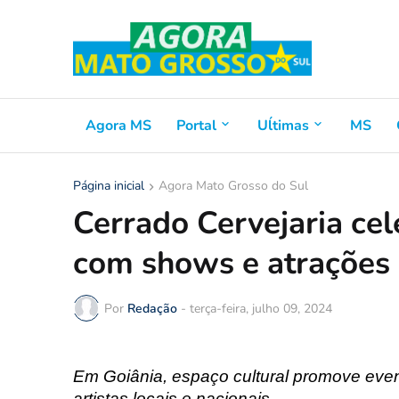
Agora MS
Portal
Uĺtimas
MS
Página inicial
Agora Mato Grosso do Sul
Cerrado Cervejaria ce
com shows e atrações 
Por
Redação
-
terça-feira, julho 09, 2024
Em Goiânia, espaço cultural promove eve
artistas locais e nacionais