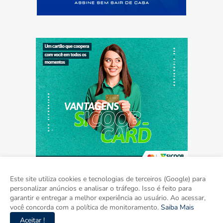
Este site utiliza cookies e tecnologias de terceiros (Google) para
personalizar anúncios e analisar o tráfego. Isso é feito para
garantir e entregar a melhor experiência ao usuário. Ao acessar,
Home
Sobre
Contato
Mídia Kit
você concorda com a política de monitoramento.
Saiba Mais
Aceitar !
Copyright ©
2026
Agora Mato Grosso do Sul