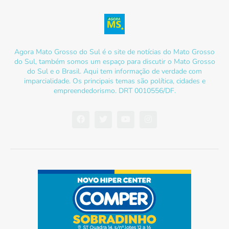
Agora Mato Grosso do Sul é o site de notícias do Mato Grosso
do Sul, também somos um espaço para discutir o Mato Grosso
do Sul e o Brasil. Aqui tem informação de verdade com
imparcialidade. Os principais temas são política, cidades e
empreendedorismo. DRT 0010556/DF.