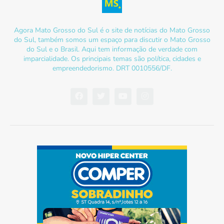
Agora Mato Grosso do Sul é o site de notícias do Mato Grosso
do Sul, também somos um espaço para discutir o Mato Grosso
do Sul e o Brasil. Aqui tem informação de verdade com
imparcialidade. Os principais temas são política, cidades e
empreendedorismo. DRT 0010556/DF.