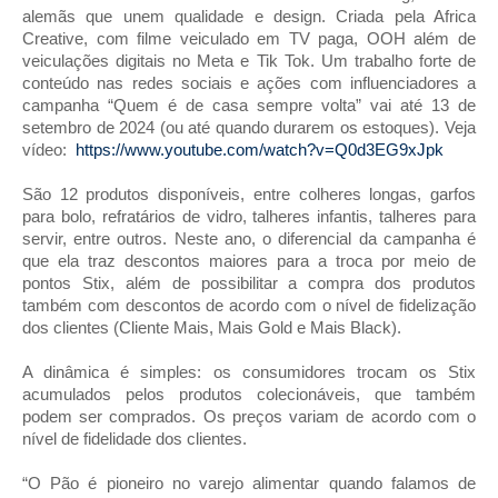
alemãs que unem qualidade e design. Criada pela Africa
Creative, com filme veiculado em TV paga, OOH além de
veiculações digitais no Meta e Tik Tok. Um trabalho forte de
conteúdo nas redes sociais e ações com influenciadores a
campanha “Quem é de casa sempre volta” vai até 13 de
setembro de 2024 (ou até quando durarem os estoques). Veja
vídeo:
https://www.youtube.com/watch?v=Q0d3EG9xJpk
São 12 produtos disponíveis, entre colheres longas, garfos
para bolo, refratários de vidro, talheres infantis, talheres para
servir, entre outros. Neste ano, o diferencial da campanha é
que ela traz descontos maiores para a troca por meio de
pontos Stix, além de possibilitar a compra dos produtos
também com descontos de acordo com o nível de fidelização
dos clientes (Cliente Mais, Mais Gold e Mais Black).
A dinâmica é simples:
os consumidores trocam os Stix
acumulados pelos produtos colecionáveis, que também
podem ser comprados. Os preços variam de acordo com o
nível de fidelidade dos clientes.
“O Pão é pioneiro no varejo alimentar quando falamos de