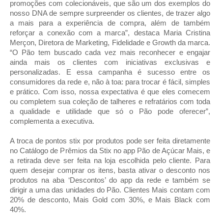
promoções com colecionáveis, que são um dos exemplos do
nosso DNA de sempre surpreender os clientes, de trazer algo
a mais para a experiência de compra, além de também
reforçar a conexão com a marca”, destaca Maria Cristina
Merçon, Diretora de Marketing, Fidelidade e Growth da marca.
“O Pão tem buscado cada vez mais reconhecer e engajar
ainda mais os clientes com iniciativas exclusivas e
personalizadas. E essa campanha é sucesso entre os
consumidores da rede e, não à toa: para trocar é fácil, simples
e prático. Com isso, nossa expectativa é que eles comecem
ou completem sua coleção de talheres e refratários com toda
a qualidade e utilidade que só o Pão pode oferecer”,
complementa a executiva.
A troca de pontos stix por produtos pode ser feita diretamente
no Catálogo de Prêmios da Stix no app Pão de Açúcar Mais, e
a retirada deve ser feita na loja escolhida pelo cliente. Para
quem desejar comprar os itens, basta ativar o desconto nos
produtos na aba ‘Descontos’ do app da rede e também se
dirigir a uma das unidades do Pão. Clientes Mais contam com
20% de desconto, Mais Gold com 30%, e Mais Black com
40%.