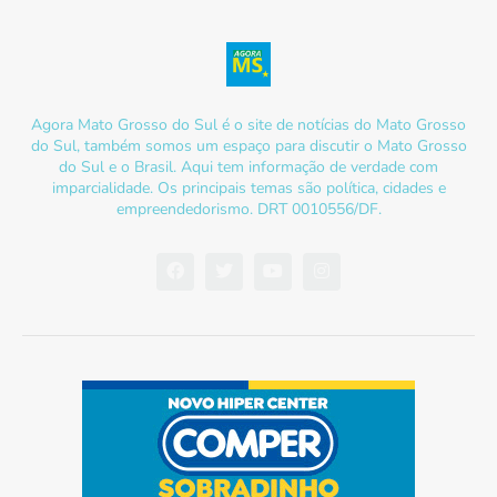
Agora Mato Grosso do Sul é o site de notícias do Mato Grosso
do Sul, também somos um espaço para discutir o Mato Grosso
do Sul e o Brasil. Aqui tem informação de verdade com
imparcialidade. Os principais temas são política, cidades e
empreendedorismo. DRT 0010556/DF.