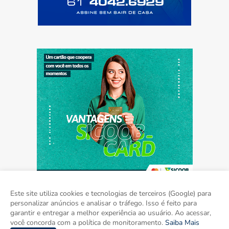
Este site utiliza cookies e tecnologias de terceiros (Google) para
personalizar anúncios e analisar o tráfego. Isso é feito para
garantir e entregar a melhor experiência ao usuário. Ao acessar,
Home
Sobre
Contato
Mídia Kit
você concorda com a política de monitoramento.
Saiba Mais