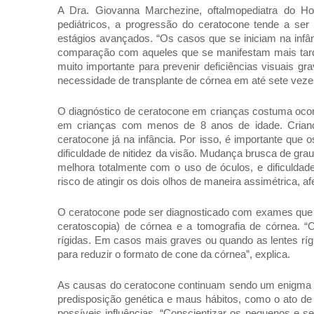
A Dra. Giovanna Marchezine, oftalmopediatra do H
pediátricos, a progressão do ceratocone tende a se
estágios avançados. “Os casos que se iniciam na inf
comparação com aqueles que se manifestam mais tardia
muito importante para prevenir deficiências visuais g
necessidade de transplante de córnea em até sete veze
O diagnóstico de ceratocone em crianças costuma ocorr
em crianças com menos de 8 anos de idade. Crianç
ceratocone já na infância. Por isso, é importante que 
dificuldade de nitidez da visão. Mudança brusca de gra
melhora totalmente com o uso de óculos, e dificulda
risco de atingir os dois olhos de maneira assimétrica, 
O ceratocone pode ser diagnosticado com exames que a
ceratoscopia) de córnea e a tomografia de córnea. “O
rígidas. Em casos mais graves ou quando as lentes ríg
para reduzir o formato de cone da córnea”, explica.
As causas do ceratocone continuam sendo um enigma p
predisposição genética e maus hábitos, como o ato de
possíveis influências. “Conscientizar os pequenos e se