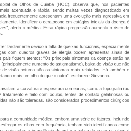
ospital de Olhos de Cuiabá (HOC), observa que, nos pacientes
r mais acentuada e rápida, sendo muitas vezes diagnosticado em
ância frequentemente apresentam uma evolução mais agressiva em
mente. Identificar o ceratocone em estágios iniciais da doença é
raves”, alerta a médica. Essa rápida progressão aumenta o risco de
s.
er tardiamente devido à falta de queixas funcionais, especialmente
as com quadros graves de alergia podem apresentar sinais de
os pais fiquem atentos: “Os principais sintomas da doença estão na
u (principalmente aumento do astigmatismo), baixa de visão que não
de de visão noturna são os sintomas mais relatados. Há também o
afetando mais um olho do que o outro”, esclarece Giovanna.
valiam a curvatura e espessura corneanas, como a topografia (ou
 tratamento é feito com óculos, lentes de contato gelatinosas ou
idas não são toleradas, são considerados procedimentos cirúrgicos
ara a comunidade médica, embora uma série de fatores, incluindo
 esfregar os olhos com frequência, tenham sido identificados como
us pais sobre a importância de evitar o hábito de coçar os olhos é