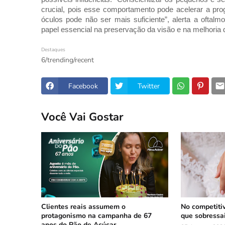
crucial, pois esse comportamento pode acelerar a pr
óculos pode não ser mais suficiente”, alerta a ofta
papel essencial na preservação da visão e na melhoria d
Destaques
6/trending/recent
Facebook
Twitter
Você Vai Gostar
Clientes reais assumem o
No competiti
protagonismo na campanha de 67
que sobressa
anos do Pão de Açúcar