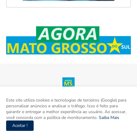
Agora Mato Grosso do Sul é o site de notícias do Mato Grosso
Este site utiliza cookies e tecnologias de terceiros (Google) para
do Sul, também somos um espaço para discutir o Mato Grosso
personalizar anúncios e analisar o tráfego. Isso é feito para
do Sul e o Brasil. Aqui tem informação de verdade com
garantir e entregar a melhor experiência ao usuário. Ao acessar,
imparcialidade. Os principais temas são política, cidades e
você concorda com a política de monitoramento.
Saiba Mais
empreendedorismo. DRT 0010556/DF.
Aceitar !