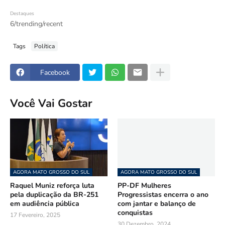
Destaques
6/trending/recent
Tags
Política
Facebook
Você Vai Gostar
AGORA MATO GROSSO DO SUL
AGORA MATO GROSSO DO SUL
Raquel Muniz reforça luta
PP-DF Mulheres
pela duplicação da BR-251
Progressistas encerra o ano
em audiência pública
com jantar e balanço de
conquistas
17 Fevereiro, 2025
30 Dezembro, 2024