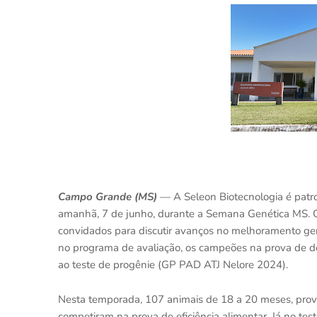
Campo Grande (MS)
— A Seleon Biotecnologia é patr
amanhã, 7 de junho, durante a Semana Genética MS. O 
convidados para discutir avanços no melhoramento gen
no programa de avaliação, os campeões na prova de d
ao teste de progênie (GP PAD ATJ Nelore 2024).
Nesta temporada, 107 animais de 18 a 20 meses, pro
competiram na prova de eficiência alimentar. Já no test