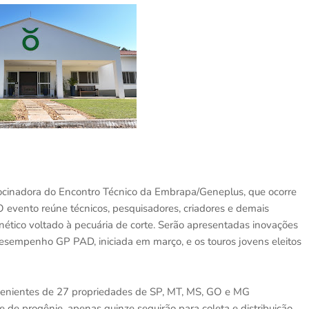
ocinadora do Encontro Técnico da Embrapa/Geneplus, que ocorre
evento reúne técnicos, pesquisadores, criadores e demais
ético voltado à pecuária de corte. Serão apresentadas inovações
esempenho GP PAD, iniciada em março, e os touros jovens eleitos
venientes de 27 propriedades de SP, MT, MS, GO e MG
e de progênie, apenas quinze seguirão para coleta e distribuição