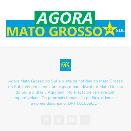
Agora Mato Grosso do Sul é o site de notícias do Mato Grosso
do Sul, também somos um espaço para discutir o Mato Grosso
do Sul e o Brasil. Aqui tem informação de verdade com
imparcialidade. Os principais temas são política, cidades e
empreendedorismo. DRT 0010556/DF.