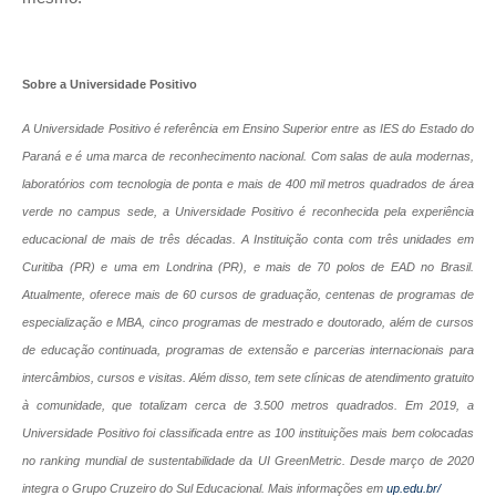
Sobre a Universidade Positivo
A Universidade Positivo é referência em Ensino Superior entre as IES do Estado do
Paraná e é uma marca de reconhecimento nacional. Com salas de aula modernas,
laboratórios com tecnologia de ponta e mais de 400 mil metros quadrados de área
verde
no campus sede, a Universidade Positivo é reconhecida pela experiência
educacional de mais de três décadas. A Instituição conta com três unidades em
Curitiba (PR) e uma em Londrina (PR), e mais de 70 polos de EAD no Brasil.
Atualmente, oferece mais de 60 cursos de graduação, centenas de programas de
especialização e MBA, cinco programas de mestrado e doutorado, além de cursos
de educação continuada, programas de extensão e parcerias internacionais para
intercâmbios, cursos e visitas. Além disso, tem sete clínicas de atendimento gratuito
à comunidade, que totalizam cerca de 3.500 metros quadrados. Em 2019, a
Universidade Positivo foi classificada entre as 100 instituições mais bem colocadas
no ranking mundial de sustentabilidade da UI GreenMetric. Desde março de 2020
integra o Grupo Cruzeiro do Sul Educacional. Mais informações em
up.edu.br/