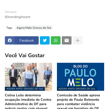
Destaques
6/trending/recent
Tags
Agora Mato Grosso do Sul
Facebook
Você Vai Gostar
AGORA MATO GROSSO DO SUL
AGORA MATO GROSSO DO SUL
Celina Leão determina
Comissão de Saúde aprova
ocupação imediata do Centro
projeto de Paula Belmonte
Administrativo do DF para
para combater violência
reduzir gastos com aluguel
sexual em hospitais do DF