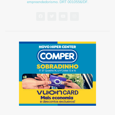
empreendedorismo. DRT 0010556/DF.