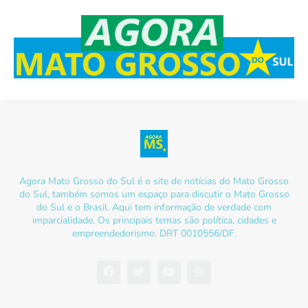
Agora Mato Grosso do Sul é o site de notícias do Mato Grosso
do Sul, também somos um espaço para discutir o Mato Grosso
do Sul e o Brasil. Aqui tem informação de verdade com
imparcialidade. Os principais temas são política, cidades e
empreendedorismo. DRT 0010556/DF.