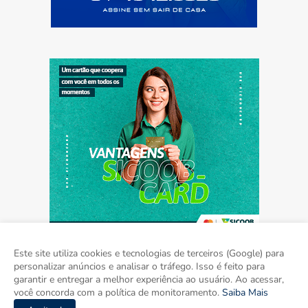
Este site utiliza cookies e tecnologias de terceiros (Google) para
personalizar anúncios e analisar o tráfego. Isso é feito para
garantir e entregar a melhor experiência ao usuário. Ao acessar,
Home
Sobre
Contato
Mídia Kit
você concorda com a política de monitoramento.
Saiba Mais