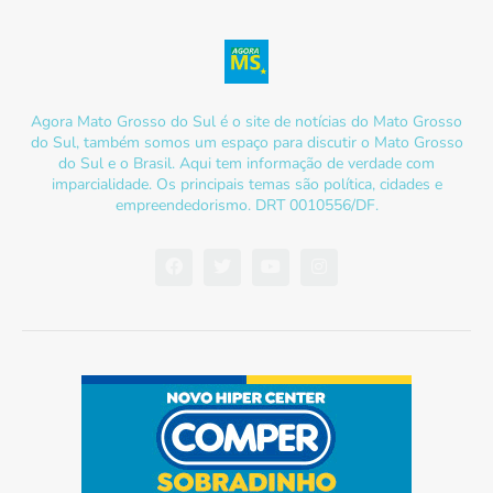
Agora Mato Grosso do Sul é o site de notícias do Mato Grosso
do Sul, também somos um espaço para discutir o Mato Grosso
do Sul e o Brasil. Aqui tem informação de verdade com
imparcialidade. Os principais temas são política, cidades e
empreendedorismo. DRT 0010556/DF.