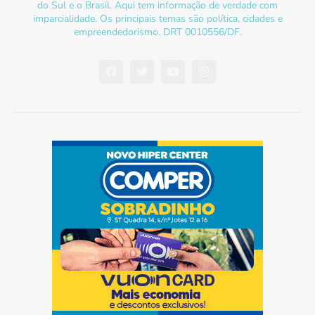
do Sul e o Brasil. Aqui tem informação de verdade com
imparcialidade. Os principais temas são política, cidades e
empreendedorismo. DRT 0010556/DF.