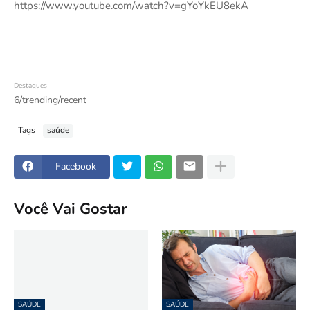
https://www.youtube.com/watch?v=gYoYkEU8ekA
Destaques
6/trending/recent
Tags
saúde
Facebook
Você Vai Gostar
SAÚDE
SAÚDE