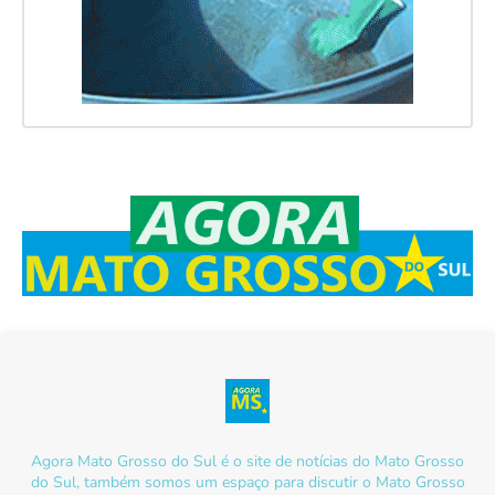
Agora Mato Grosso do Sul é o site de notícias do Mato Grosso
do Sul, também somos um espaço para discutir o Mato Grosso