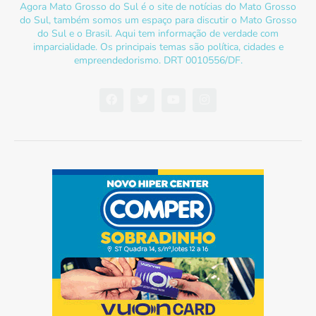
Agora Mato Grosso do Sul é o site de notícias do Mato Grosso
do Sul, também somos um espaço para discutir o Mato Grosso
do Sul e o Brasil. Aqui tem informação de verdade com
imparcialidade. Os principais temas são política, cidades e
empreendedorismo. DRT 0010556/DF.