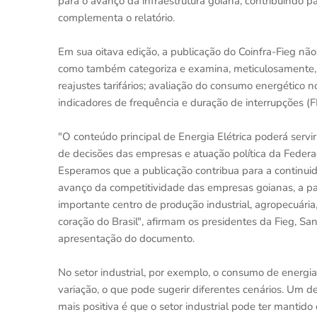
para o avanço da infraestrutura goiana, contribuindo p
complementa o relatório.
Em sua oitava edição, a publicação do Coinfra-Fieg n
como também categoriza e examina, meticulosamente, as
reajustes tarifários; avaliação do consumo energético no 
indicadores de frequência e duração de interrupções (F
"O conteúdo principal de Energia Elétrica poderá servi
de decisões das empresas e atuação política da Federaç
Esperamos que a publicação contribua para a continui
avanço da competitividade das empresas goianas, a part
importante centro de produção industrial, agropecuária,
coração do Brasil", afirmam os presidentes da Fieg, Sa
apresentação do documento.
No setor industrial, por exemplo, o consumo de energ
variação, o que pode sugerir diferentes cenários. Um del
mais positiva é que o setor industrial pode ter mant