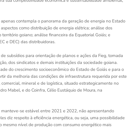
ara sua competitividade econômica e sustentabilidade ambiental,
ão apenas contempla o panorama da geração de energia no Estado
pectos como distribuição de energia elétrica; análise dos
território goiano; análise financeira da Equatorial Goiás; e
EC e DEC) das distribuidoras.
r de subsídios para orientação de planos e ações da Fieg, tomada
ão, dos sindicatos e demais instituições da sociedade goiana.
dade do crescimento socioeconômico do Estado de Goiás e para o
ir da melhoria das condições de infraestrutura requerida por este
 comercial, mineral e de logística, situado estrategicamente no
ndro Mabel, e do Coinfra, Célio Eustáquio de Moura, na
ia manteve-se estável entre 2021 e 2022, não apresentando
es diz respeito à eficiência energética, ou seja, uma possibilidade
ido o mesmo nível de produção com consumo energético mais