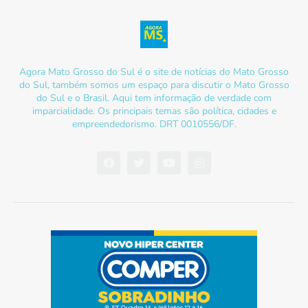
Agora Mato Grosso do Sul é o site de notícias do Mato Grosso
do Sul, também somos um espaço para discutir o Mato Grosso
do Sul e o Brasil. Aqui tem informação de verdade com
imparcialidade. Os principais temas são política, cidades e
empreendedorismo. DRT 0010556/DF.