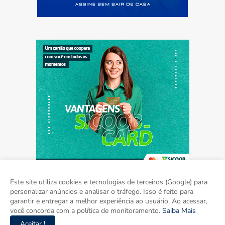
Este site utiliza cookies e tecnologias de terceiros (Google) para
personalizar anúncios e analisar o tráfego. Isso é feito para
garantir e entregar a melhor experiência ao usuário. Ao acessar,
Home
Sobre
Contato
Mídia Kit
você concorda com a política de monitoramento.
Saiba Mais
Aceitar !