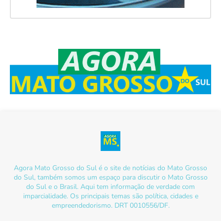
Agora Mato Grosso do Sul é o site de notícias do Mato Grosso
do Sul, também somos um espaço para discutir o Mato Grosso
do Sul e o Brasil. Aqui tem informação de verdade com
imparcialidade. Os principais temas são política, cidades e
empreendedorismo. DRT 0010556/DF.