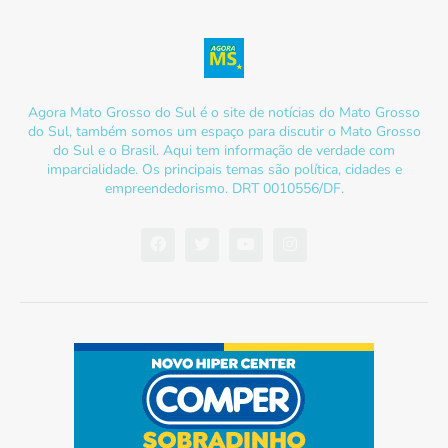
Agora Mato Grosso do Sul é o site de notícias do Mato Grosso
do Sul, também somos um espaço para discutir o Mato Grosso
do Sul e o Brasil. Aqui tem informação de verdade com
imparcialidade. Os principais temas são política, cidades e
empreendedorismo. DRT 0010556/DF.