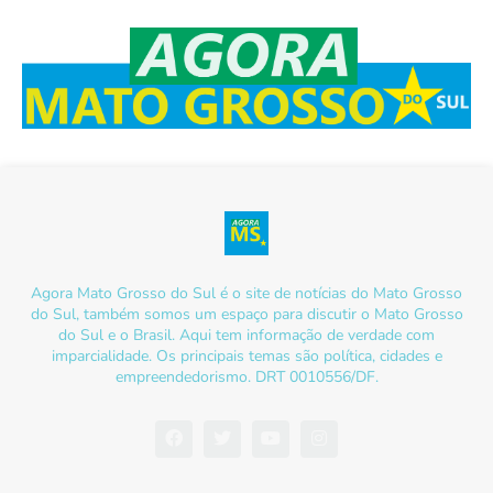
Agora Mato Grosso do Sul é o site de notícias do Mato Grosso
do Sul, também somos um espaço para discutir o Mato Grosso
do Sul e o Brasil. Aqui tem informação de verdade com
imparcialidade. Os principais temas são política, cidades e
empreendedorismo. DRT 0010556/DF.