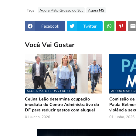
Tags
Agora Mato Grosso do Sul
Agora MS
Facebook
Twitter
Você Vai Gostar
AGORA MATO GROSSO DO SUL
AGORA MATO GR
Celina Leão determina ocupação
Comissão de 
imediata do Centro Administrativo do
Paula Belmon
DF para reduzir gastos com aluguel
violência sex
01 Junho, 2026
01 Junho, 2026