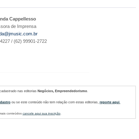
nda Cappellesso
sora de Imprensa
nda@jmusic.com.br
-4227 / (62) 99901-2722
cadastrado nas editorias
Negócios, Empreendedorismo
.
adastro
ou se este conteúdo não tem relação com estas editorias,
reporte aqui
.
 mais conteúdos
cancele aqui sua inscrição
.