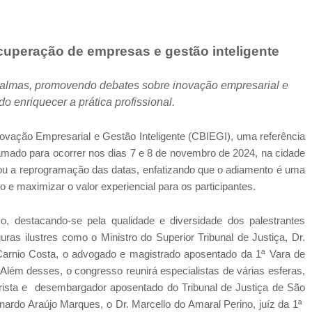
cuperação de empresas e gestão inteligente
almas, promovendo debates sobre inovação empresarial e
do enriquecer a prática profissional.
ovação Empresarial e Gestão Inteligente (CBIEGI), uma referência
gramado para ocorrer nos dias 7 e 8 de novembro de 2024, na cidade
ou a reprogramação das datas, enfatizando que o adiamento é uma
 e maximizar o valor experiencial para os participantes.
 destacando-se pela qualidade e diversidade dos palestrantes
ras ilustres como o Ministro do Superior Tribunal de Justiça, Dr.
Carnio Costa, o advogado e magistrado aposentado da 1ª Vara de
ém desses, o congresso reunirá especialistas de várias esferas,
erista e desembargador aposentado do Tribunal de Justiça de São
onardo Araújo Marques, o Dr. Marcello do Amaral Perino, juíz da 1ª