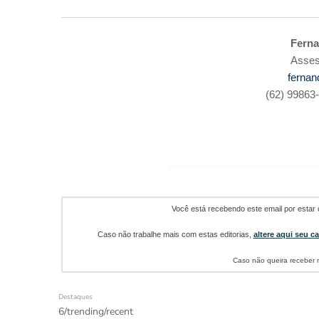
Ferna
Asses
ferna
(62) 99863
Você está recebendo este email por estar 
Caso não trabalhe mais com estas editorias,
altere aqui seu c
Caso não queira receber
Destaques
6/trending/recent