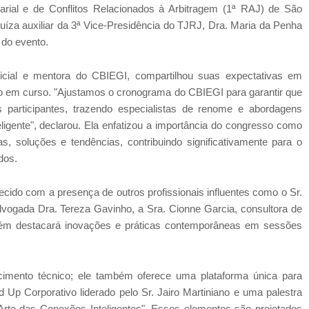
ial e de Conflitos Relacionados à Arbitragem (1ª RAJ) de São
 juíza auxiliar da 3ª Vice-Presidência do TJRJ, Dra. Maria da Penha
 do evento.
dicial e mentora do CBIEGI, compartilhou suas expectativas em
ão em curso. "Ajustamos o cronograma do CBIEGI para garantir que
 participantes, trazendo especialistas de renome e abordagens
eligente", declarou. Ela enfatizou a importância do congresso como
s, soluções e tendências, contribuindo significativamente para o
dos.
ecido com a presença de outros profissionais influentes como o Sr.
advogada Dra. Tereza Gavinho, a Sra. Cionne Garcia, consultora de
bém destacará inovações e práticas contemporâneas em sessões
cimento técnico; ele também oferece uma plataforma única para
Up Corporativo liderado pelo Sr. Jairo Martiniano e uma palestra