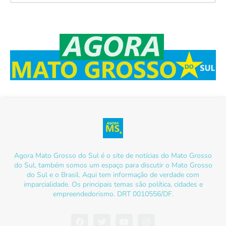
Agora Mato Grosso do Sul é o site de notícias do Mato Grosso
do Sul, também somos um espaço para discutir o Mato Grosso
do Sul e o Brasil. Aqui tem informação de verdade com
imparcialidade. Os principais temas são política, cidades e
empreendedorismo. DRT 0010556/DF.