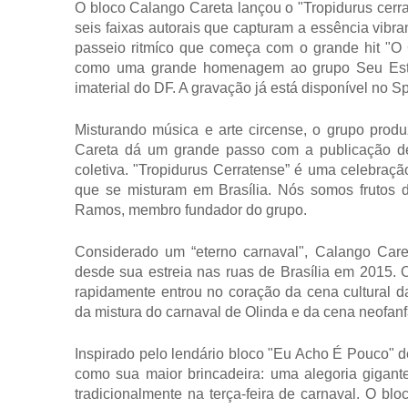
O bloco Calango Careta lançou o "Tropidurus cerr
seis faixas autorais que capturam a essência vibra
passeio ritmíco que começa com o grande hit "O
como uma grande homenagem ao grupo Seu Estrel
imaterial do DF. A gravação já está disponível no Spo
Misturando música e arte circense, o grupo produ
Careta dá um grande passo com a publicação de
coletiva. "Tropidurus Cerratense” é uma celebraçã
que se misturam em Brasília. Nós somos frutos de
Ramos, membro fundador do grupo.
Considerado um “eterno carnaval", Calango Care
desde sua estreia nas ruas de Brasília em 2015.
rapidamente entrou no coração da cena cultural d
da mistura do carnaval de Olinda e da cena neofanfa
Inspirado pelo lendário bloco "Eu Acho É Pouco" 
como sua maior brincadeira: uma alegoria gigant
tradicionalmente na terça-feira de carnaval. O b