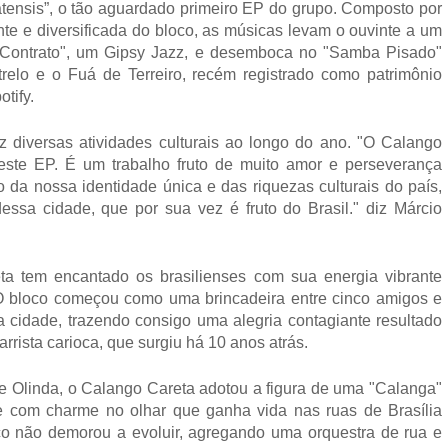
atensis”, o tão aguardado primeiro EP do grupo. Composto por
nte e diversificada do bloco, as músicas levam o ouvinte a um
 Contrato", um Gipsy Jazz, e desemboca no "Samba Pisado"
o e o Fuá de Terreiro, recém registrado como patrimônio
tify.
z diversas atividades culturais ao longo do ano. "O Calango
ste EP. É um trabalho fruto de muito amor e perseverança
o da nossa identidade única e das riquezas culturais do país,
ssa cidade, que por sua vez é fruto do Brasil." diz Márcio
ta tem encantado os brasilienses com sua energia vibrante
 O bloco começou como uma brincadeira entre cinco amigos e
a cidade, trazendo consigo uma alegria contagiante resultado
rrista carioca, que surgiu há 10 anos atrás.
de Olinda, o Calango Careta adotou a figura de uma "Calanga"
e com charme no olhar que ganha vida nas ruas de Brasília
loco não demorou a evoluir, agregando uma orquestra de rua e