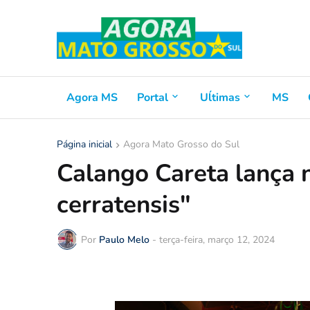
Agora MS
Portal
Uĺtimas
MS
Página inicial
Agora Mato Grosso do Sul
Calango Careta lança 
cerratensis"
Por
Paulo Melo
-
terça-feira, março 12, 2024