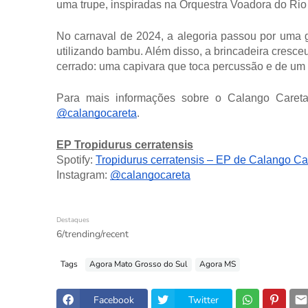
uma trupe, inspiradas na Orquestra Voadora do Rio
No carnaval de 2024, a alegoria passou por uma g
utilizando bambu. Além disso, a brincadeira cresc
cerrado: uma capivara que toca percussão e de um 
Para mais informações sobre o Calango Careta 
@calangocareta
.
EP Tropidurus cerratensis
Spotify:
Tropidurus cerratensis – EP de Calango Car
Instagram:
@calangocareta
Destaques
6/trending/recent
Tags
Agora Mato Grosso do Sul
Agora MS
Facebook
Twitter