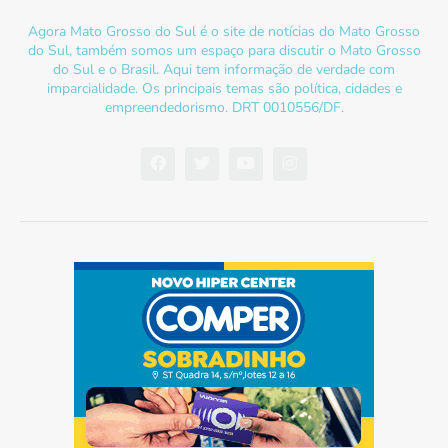
Agora Mato Grosso do Sul é o site de notícias do Mato Grosso
do Sul, também somos um espaço para discutir o Mato Grosso
do Sul e o Brasil. Aqui tem informação de verdade com
imparcialidade. Os principais temas são política, cidades e
empreendedorismo. DRT 0010556/DF.