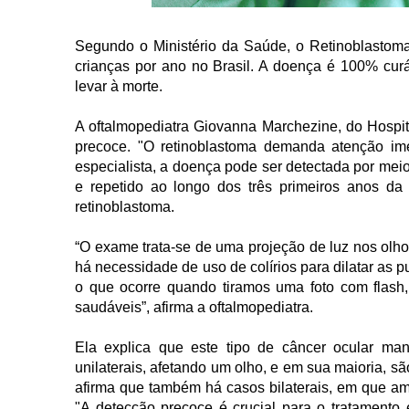
Segundo o Ministério da Saúde, o Retinoblastoma
crianças por ano no Brasil. A doença é 100% cur
levar à morte.
A oftalmopediatra Giovanna Marchezine, do Hospit
precoce. "O retinoblastoma demanda atenção im
especialista, a doença pode ser detectada por meio
e repetido ao longo dos três primeiros anos da 
retinoblastoma.
“O exame trata-se de uma projeção de luz nos olh
há necessidade de uso de colírios para dilatar as p
o que ocorre quando tiramos uma foto com flash, 
saudáveis”, afirma a oftalmopediatra.
Ela explica que este tipo de câncer ocular man
unilaterais, afetando um olho, e em sua maioria, 
afirma que também há casos bilaterais, em que am
"A detecção precoce é crucial para o tratamento 