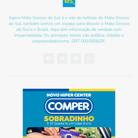
Agora Mato Grosso do Sul é o site de notícias do Mato Grosso
do Sul, também somos um espaço para discutir o Mato Grosso
do Sul e o Brasil. Aqui tem informação de verdade com
imparcialidade. Os principais temas são política, cidades e
empreendedorismo. DRT 0010556/DF.