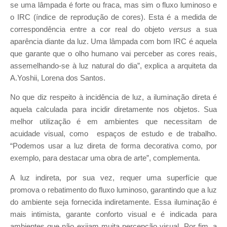
se uma lâmpada é forte ou fraca, mas sim o fluxo luminoso e
o IRC (índice de reprodução de cores). Esta é a medida de
correspondência entre a cor real do objeto
versus
a sua
aparência diante da luz. Uma lâmpada com bom IRC é aquela
que garante que o olho humano vai perceber as cores reais,
assemelhando-se à luz natural do dia”, explica a arquiteta da
A.Yoshii, Lorena dos Santos.
No que diz respeito à incidência de luz, a iluminação direta é
aquela calculada para incidir diretamente nos objetos. Sua
melhor utilização é em ambientes que necessitam de
acuidade visual, como espaços de estudo e de trabalho.
“Podemos usar a luz direta de forma decorativa como, por
exemplo, para destacar uma obra de arte”, complementa.
A luz indireta, por sua vez, requer uma superfície que
promova o rebatimento do fluxo luminoso, garantindo que a luz
do ambiente seja fornecida indiretamente. Essa iluminação é
mais intimista, garante conforto visual e é indicada para
ambientes que não exijam muita percepção visual. Por fim, a