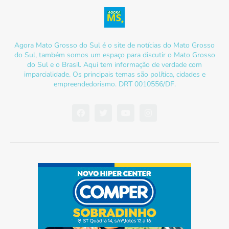
Agora Mato Grosso do Sul é o site de notícias do Mato Grosso
do Sul, também somos um espaço para discutir o Mato Grosso
do Sul e o Brasil. Aqui tem informação de verdade com
imparcialidade. Os principais temas são política, cidades e
empreendedorismo. DRT 0010556/DF.