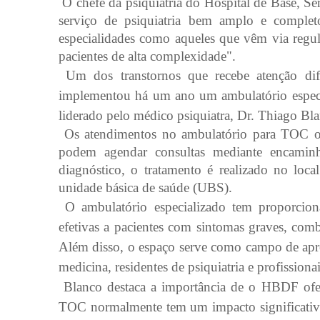
O chefe da psiquiatria do Hospital de Base, Sé
serviço de psiquiatria bem amplo e completo
especialidades como aqueles que vêm via regula
pacientes de alta complexidade".
Um dos transtornos que recebe atenção di
implementou há um ano um ambulatório específi
liderado pelo médico psiquiatra, Dr. Thiago Bl
Os atendimentos no ambulatório para TOC oco
podem agendar consultas mediante encamin
diagnóstico, o tratamento é realizado no loc
unidade básica de saúde (UBS).
O ambulatório especializado tem proporcionad
efetivas a pacientes com sintomas graves, com
Além disso, o espaço serve como campo de apr
medicina, residentes de psiquiatria e profissiona
Blanco destaca a importância de o HBDF ofere
TOC normalmente tem um impacto significativ