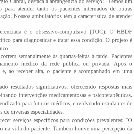
rgio Cabral, destaca a abrangência do serviço: "Temos um
 para atender tanto os pacientes internados de outras
ção. Nossos ambulatórios têm a característica de atender
ferenciada é o obsessivo-compulsivo (TOC). O HBDF
co para diagnosticar e tratar essa condição. O projeto é
anco.
rrem semanalmente às quartas-feiras à tarde. Pacientes
hamento médico da rede pública ou privada. Após o
al e, ao receber alta, o paciente é acompanhado em uma
o resultados significativos, oferecendo respostas mais
binando intervenções medicamentosas e psicoterapêuticas.
endizado para futuros médicos, envolvendo estudantes de
is de diversas especialidades.
cer serviços específicos para condições prevalentes: "O
o na vida do paciente. Também houve uma percepção da