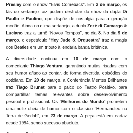
Presley
com o show “Elvis Comeback”. Em
2 de março
, os
fãs do sertanejo raiz podem desfrutar do show da dupla
Di
Paullo e Paulino
, que dispõe de nostalgia para a geração
modão. Ainda no clima sertanejo, a dupla
Zezé di Camargo &
Luciano
traz a turnê “Novos Tempos”, no dia
8
. No dia
9 de
março
, o espetáculo “
Hey Jude & Orquestra
” traz a magia
dos Beatles em um tributo à lendária banda britânica.
A diversidade continua em
10 de março
com o
comediante
Thiago Ventura
, garantindo muitas risadas com
seu humor afiado ao contar, de forma divertida, episódios do
cotidiano. Em
20 de março
, a Conferência Mentes Brilhantes
traz
Tiago Brunet
para o palco do Teatro Positivo, para
compartilhar temas relevantes sobre desenvolvimento
pessoal e profissional. Os “
Melhores do Mundo
” prometem
uma noite cheia de humor com o clássico "Hermanoteu na
Terra de Godah", em
23 de março
. A peça está em cartaz
desde 1994, sendo sucesso absoluto.