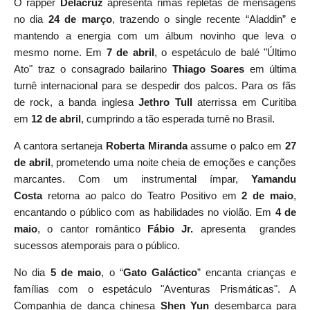
O rapper
Delacruz
apresenta rimas repletas de mensagens
no dia
24 de março
, trazendo o single recente “Aladdin” e
mantendo a energia com um álbum novinho que leva o
mesmo nome. Em
7 de abril
, o espetáculo de balé "Último
Ato" traz o consagrado bailarino
Thiago Soares
em última
turnê internacional para se despedir dos palcos. Para os fãs
de rock, a banda inglesa
Jethro Tull
aterrissa em Curitiba
em
12 de abril
, cumprindo a tão esperada turnê no Brasil.
A cantora sertaneja
Roberta Miranda
assume o palco em
27
de abril
, prometendo uma noite cheia de emoções e canções
marcantes. Com um instrumental ímpar,
Yamandu
Costa
retorna ao palco do Teatro Positivo em
2 de maio
,
encantando o público com as habilidades no violão. Em
4 de
maio
, o cantor romântico
Fábio Jr.
apresenta grandes
sucessos atemporais para o público.
No dia
5 de maio
, o “
Gato Galáctico
” encanta crianças e
famílias com o espetáculo "Aventuras Prismáticas". A
Companhia de dança chinesa
Shen Yun
desembarca para