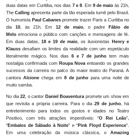
duas datas em Curitiba, nos dias
7 e 8
. Em
9 de maio
às 21h,
The
Calling
apresenta parte da tão esperada turnê pelo Brasil.
O humorista
Paul Cabanes
promete trazer Paris a Curitiba no
dia
10
, às 21h. Em
12 de maio
, o padre
Fábio de
Melo
emociona o público com canções e mensagens de fé.
Em duas datas,
18 e 19 de maio
, os ilusionistas
Henry e
Klauss
desafiam os limites da realidade com um espetáculo
literalmente mágico. Nos dias
6 e 7 de junho
tem mais
nostalgia confirmada com
Roupa Nova
entoando os grandes
sucessos da carreira no palco do maior teatro do Paraná. A
cantora
Alcione
chega em
8 de junho
para uma noite de
muito samba.
No dia
22
, o cantor
Daniel Boaventura
promete um show em
que revisita a própria carreira. Para o dia
29 de junho
, há
entretenimento para todos os gostos e idades no Teatro
Positivo, com três atrações imperdíveis: “
O Rei Leão
”,
“
Embalos de Sábado à Noite
” e “
Pink Floyd Experience
”.
Em uma celebração da música clássica, o
Amazing