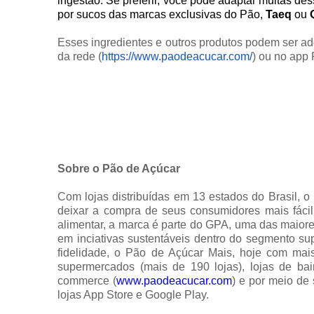
ingestão. Se preferir, você pode adaptar muitas des
por sucos das marcas exclusivas do Pão,
Taeq
ou
Esses ingredientes e outros produtos podem ser a
da rede (
https://www.paodeacucar.com/
) ou no app
Sobre o Pão de Açúcar
Com lojas distribuídas em 13 estados do Brasil, o
deixar a compra de seus consumidores mais fácil
alimentar, a marca é parte do GPA, uma das maior
em inciativas sustentáveis dentro do segmento su
fidelidade, o Pão de Açúcar Mais, hoje com mai
supermercados (mais de 190 lojas), lojas de ba
commerce (
www.paodeacucar.com
) e por meio de 
lojas App Store e Google Play.