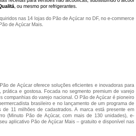
sas receitas para versões não alcoólicas, substituindo o álcool
Qualitá
, ou mesmo por refrigerantes.
dquiridos nas 14 lojas do Pão de Açúcar no DF, no e-commerce
 Pão de Açúcar Mais.
 Pão de Açúcar oferece soluções eficientes e inovadoras para
, prática e gostosa. Focada no segmento premium de varejo
es companhias do varejo nacional. O Pão de Açúcar é pioneiro
permercadista brasileiro e no lançamento de um programa de
s de 11 milhões de cadastrados. A marca está presente em
irro (Minuto Pão de Açúcar, com mais de 130 unidades), e-
seu aplicativo Pão de Açúcar Mais – gratuito e disponível nas