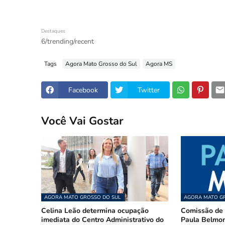
Destaques
6/trending/recent
Tags
Agora Mato Grosso do Sul
Agora MS
Facebook
Twitter
Você Vai Gostar
AGORA MATO GROSSO DO SUL
AGORA MATO GR
Celina Leão determina ocupação
Comissão de 
imediata do Centro Administrativo do
Paula Belmon