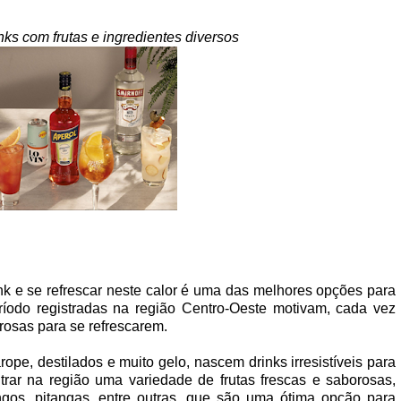
nks com frutas e ingredientes diversos
k e se refrescar neste calor é uma das melhores opções para
eríodo registradas na região Centro-Oeste motivam, cada vez
rosas para se refrescarem.
pe, destilados e muito gelo, nascem drinks irresistíveis para
ntrar na região uma variedade de frutas frescas e saborosas,
gos, pitangas, entre outras, que são uma ótima opção para