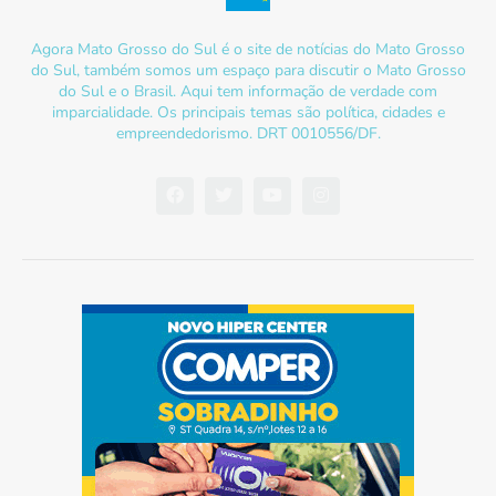
Agora Mato Grosso do Sul é o site de notícias do Mato Grosso
do Sul, também somos um espaço para discutir o Mato Grosso
do Sul e o Brasil. Aqui tem informação de verdade com
imparcialidade. Os principais temas são política, cidades e
empreendedorismo. DRT 0010556/DF.