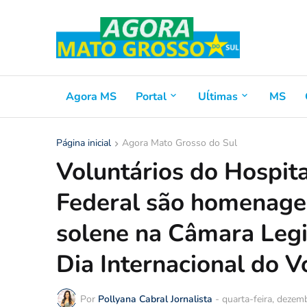
Agora MS
Portal
Uĺtimas
MS
Página inicial
Agora Mato Grosso do Sul
Voluntários do Hospita
Federal são homenage
solene na Câmara Legi
Dia Internacional do V
Por
Pollyana Cabral Jornalista
-
quarta-feira, dezem