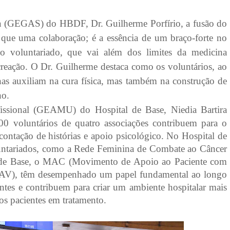
ncia (GEGAS) do HBDF,
Dr. Guilherme Porfírio, a fusão do
 que uma colaboração; é a essência de um braço-forte no
 do voluntariado, que vai além dos limites da medicina
creação. O Dr. Guilherme destaca como os voluntários, ao
nas auxiliam na cura física, mas também na construção de
no.
issional (GEAMU) do Hospital de Base, Niedia Bartira
00 voluntários de quatro associações contribuem para o
ontação de histórias e apoio psicológico. No Hospital de
oluntariados, como a Rede Feminina de Combate ao Câncer
l de Base, o MAC (Movimento de Apoio ao Paciente com
 (SAV), têm desempenhado um papel fundamental ao longo
ntes e contribuem para criar um ambiente hospitalar mais
aos pacientes em tratamento.