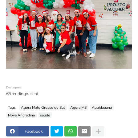
Destaques
6/trending/recent
Tags
Agora Mato Grosso do Sul
Agora MS
Aquidauana
Nova Andradina
saúde
Facebook