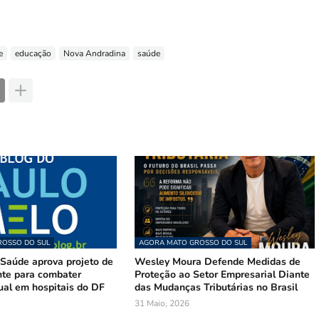
e
educação
Nova Andradina
saúde
OSSO DO SUL
AGORA MATO GROSSO DO SUL
Saúde aprova projeto de
Wesley Moura Defende Medidas de
te para combater
Proteção ao Setor Empresarial Diante
ual em hospitais do DF
das Mudanças Tributárias no Brasil
31 Maio, 2026