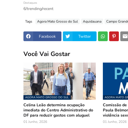
Destaques
6/trending/recent
Tags
Agora Mato Grosso do Sul
Aquidauana
Campo Grand
Facebook
Twitter
Você Vai Gostar
AGORA MATO GROSSO DO SUL
AGORA MATO GR
Celina Leão determina ocupação
Comissão de 
imediata do Centro Administrativo do
Paula Belmon
DF para reduzir gastos com aluguel
violência sex
01 Junho, 2026
01 Junho, 2026