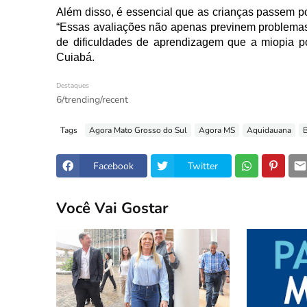
Além disso, é essencial que as crianças passem por
“Essas avaliações não apenas previnem problemas
de dificuldades de aprendizagem que a miopia pod
Cuiabá.
Destaques
6/trending/recent
Tags
Agora Mato Grosso do Sul
Agora MS
Aquidauana
B
Facebook
Twitter
Você Vai Gostar