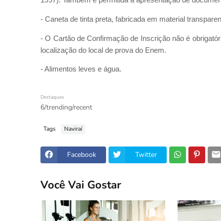
1997). Também é permitida a apresentação de documentos
- Caneta de tinta preta, fabricada em material transpar
- O Cartão de Confirmação de Inscrição não é obrigatóri
localização do local de prova do Enem.
- Alimentos leves e água.
Destaques
6/trending/recent
Tags
Naviraí
Facebook
Twitter
Você Vai Gostar