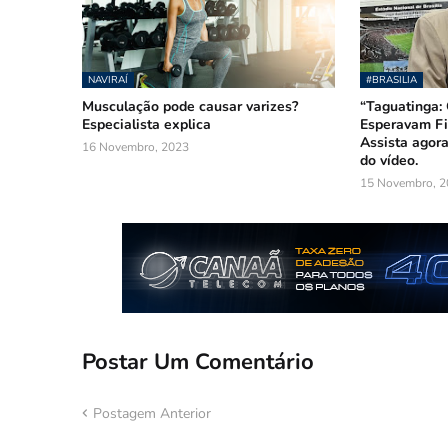
NAVIRAÍ
#BRASILIA
Musculação pode causar varizes?
“Taguatinga:
Especialista explica
Esperavam Fi
Assista agora
16 Novembro, 2023
do vídeo.
15 Novembro, 2
Postar Um Comentário
Postagem Anterior