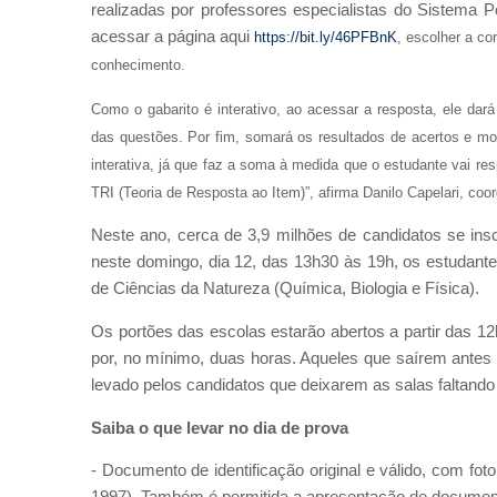
realizadas por professores especialistas do Sistema P
acessar a página aqui
https://bit.ly/46PFBnK
, escolher a co
conhecimento.
Como o gabarito é interativo, ao acessar a resposta, ele dar
das questões. Por fim, somará os resultados de acertos e mo
interativa, já que faz a soma à medida que o estudante vai re
TRI (Teoria de Resposta ao Item)”, afirma Danilo Capelari, c
Neste ano, cerca de 3,9 milhões de candidatos se in
neste domingo, dia 12, das 13h30 às 19h, os estudan
de Ciências da Natureza (Química, Biologia e Física).
Os portões das escolas estarão abertos a partir das 
por, no mínimo, duas horas. Aqueles que saírem antes
levado pelos candidatos que deixarem as salas faltando
Saiba o que levar no dia de prova
- Documento de identificação original e válido, com f