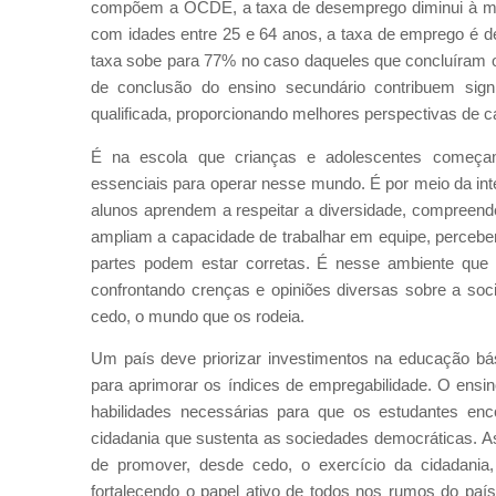
compõem a OCDE, a taxa de desemprego diminui à medi
com idades entre 25 e 64 anos, a taxa de emprego é d
taxa sobe para 77% no caso daqueles que concluíram o
de conclusão do ensino secundário contribuem sign
qualificada, proporcionando melhores perspectivas de car
É na escola que crianças e adolescentes começam
essenciais para operar nesse mundo. É por meio da in
alunos aprendem a respeitar a diversidade, compreend
ampliam a capacidade de trabalhar em equipe, percebe
partes podem estar corretas. É nesse ambiente que
confrontando crenças e opiniões diversas sobre a so
cedo, o mundo que os rodeia.
Um país deve priorizar investimentos na educação b
para aprimorar os índices de empregabilidade. O ensi
habilidades necessárias para que os estudantes e
cidadania que sustenta as sociedades democráticas. 
de promover, desde cedo, o exercício da cidadania,
fortalecendo o papel ativo de todos nos rumos do país