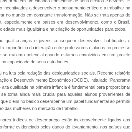
 transforma em um cidadão consciente de seus direitos e deveres. É
 incentivados a desenvolver o pensamento crítico e a trabalhar na
rar no mundo em constante transformação. Não se trata apenas de
a, especialmente em países em desenvolvimento, como o Brasil,
edade mais igualitária e na criação de oportunidades para todos.
no qual crianças e jovens conseguem desenvolver habilidades e
 a importância da interação entre professores e alunos no processo
osso máximo potencial quando estamos envolvidos em um projeto
 na capacidade de seus estudantes.
na luta pela redução das desigualdades sociais. Recente relatório
ração e Desenvolvimento Econômico (OCDE), intitulado “Panorama
alta qualidade na primeira infância é fundamental para proporcionar
o se torna ainda mais crucial para aqueles alunos provenientes de
a que o ensino básico desempenha um papel fundamental ao permitir
ão das mulheres no mercado de trabalho.
nores índices de desemprego estão inexoravelmente ligados aos
onforme evidenciado pelos dados do levantamento, nos países que