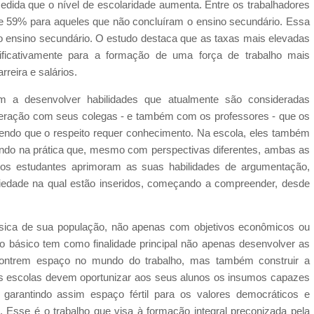
da que o nível de escolaridade aumenta. Entre os trabalhadores
e 59% para aqueles que não concluíram o ensino secundário. Essa
 ensino secundário. O estudo destaca que as taxas mais elevadas
ificativamente para a formação de uma força de trabalho mais
reira e salários.
 a desenvolver habilidades que atualmente são consideradas
teração com seus colegas - e também com os professores - que os
endo que o respeito requer conhecimento. Na escola, eles também
ndo na prática que, mesmo com perspectivas diferentes, ambas as
 os estudantes aprimoram as suas habilidades de argumentação,
ciedade na qual estão inseridos, começando a compreender, desde
ásica de sua população, não apenas com objetivos econômicos ou
no básico tem como finalidade principal não apenas desenvolver as
ncontrem espaço no mundo do trabalho, mas também construir a
As escolas devem oportunizar aos seus alunos os insumos capazes
 garantindo assim espaço fértil para os valores democráticos e
. Esse é o trabalho que visa à formação integral preconizada pela