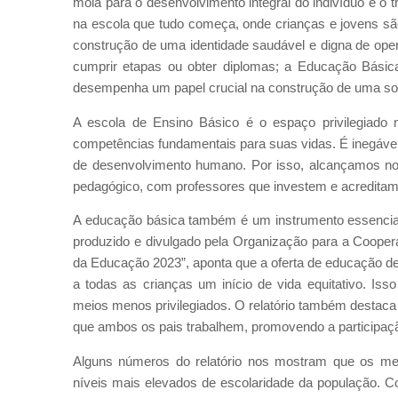
mola para o desenvolvimento integral do indivíduo e o
na escola que tudo começa, onde crianças e jovens são
construção de uma identidade saudável e digna de ope
cumprir etapas ou obter diplomas; a Educação Básic
desempenha um papel crucial na construção de uma soci
A escola de Ensino Básico é o espaço privilegiado 
competências fundamentais para suas vidas. É inegável
de desenvolvimento humano. Por isso, alcançamos n
pedagógico, com professores que investem e acreditam
A educação básica também é um instrumento essencial 
produzido e divulgado pela Organização para a Coope
da Educação 2023”, aponta que a oferta de educação de 
a todas as crianças um início de vida equitativo. Iss
meios menos privilegiados. O relatório também destac
que ambos os pais trabalhem, promovendo a participaç
Alguns números do relatório nos mostram que os me
níveis mais elevados de escolaridade da população. C