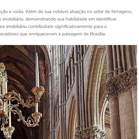
ão e visão. Além de sua notável atuação no setor de ferragens,
 imobiliário, demonstrando sua habilidade em identificar
ea imobiliária contribuíram significativamente para o
ovadores que enriqueceram a paisagem de Brasília.