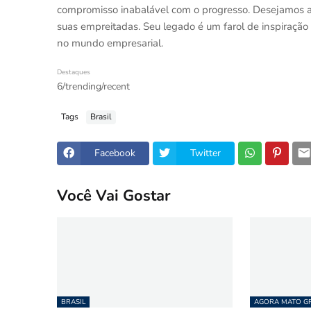
compromisso inabalável com o progresso. Desejamos a 
suas empreitadas. Seu legado é um farol de inspiraçã
no mundo empresarial.
Destaques
6/trending/recent
Tags
Brasil
Facebook
Twitter
Você Vai Gostar
BRASIL
AGORA MATO GR