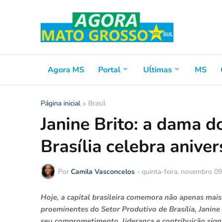
Agora MS
Portal
Uĺtimas
MS
Página inicial
Brasil
Janine Brito: a dama d
Brasília celebra aniver
Por
Camila Vasconcelos
-
quinta-feira, novembro 0
Hoje, a capital brasileira comemora não apenas mai
proeminentes do Setor Produtivo de Brasília, Janine
seu comprometimento, liderança e contribuição signi