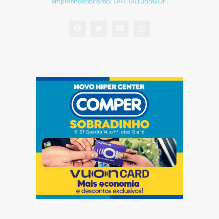
empreendedorismo. DRT 0010556/DF.