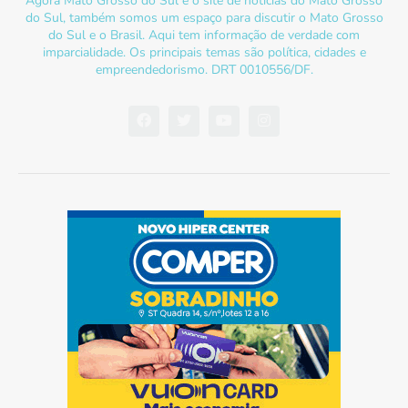
Agora Mato Grosso do Sul é o site de notícias do Mato Grosso
do Sul, também somos um espaço para discutir o Mato Grosso
do Sul e o Brasil. Aqui tem informação de verdade com
imparcialidade. Os principais temas são política, cidades e
empreendedorismo. DRT 0010556/DF.