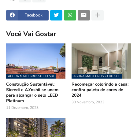
Facebook
Você Vai Gostar
AGORA MATO GROSSO DO SUL
AGORA MATO GROSSO DO SUL
Construção Sustentável:
Recomeçar colorindo a casa:
Sicredi e A.Yoshii se unem
confira paleta de cores de
para alcançar o selo LEED
2024
Platinum
30 Novembro, 2023
11 Dezembro, 2023