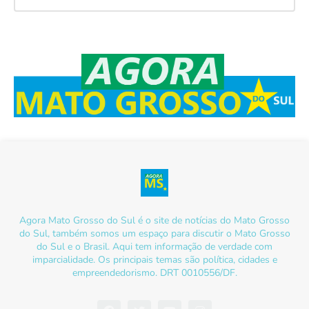
Agora Mato Grosso do Sul é o site de notícias do Mato Grosso
do Sul, também somos um espaço para discutir o Mato Grosso
do Sul e o Brasil. Aqui tem informação de verdade com
imparcialidade. Os principais temas são política, cidades e
empreendedorismo. DRT 0010556/DF.