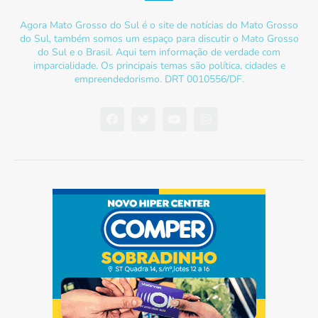
Agora Mato Grosso do Sul é o site de notícias do Mato Grosso
do Sul, também somos um espaço para discutir o Mato Grosso
do Sul e o Brasil. Aqui tem informação de verdade com
imparcialidade. Os principais temas são política, cidades e
empreendedorismo. DRT 0010556/DF.